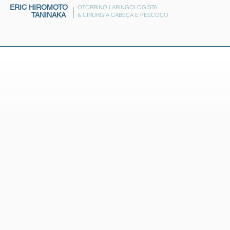
ERIC HIROMOTO
OTORRINO LARINGOLOGISTA
TANINAKA
& CIRURGIA CABEÇA E PESCOÇO